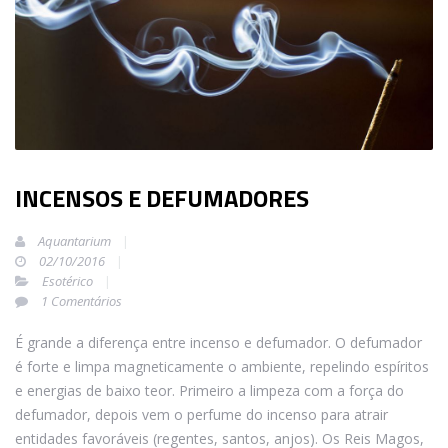
INCENSOS E DEFUMADORES
Aquantarium
02/10/2016
Esotérico
1 Comentários
É grande a diferença entre incenso e defumador. O defumador
é forte e limpa magneticamente o ambiente, repelindo espíritos
e energias de baixo teor. Primeiro a limpeza com a força do
defumador, depois vem o perfume do incenso para atrair
entidades favoráveis (regentes, santos, anjos). Os Reis Magos,